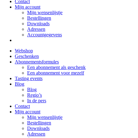
Contact
Mijn account
Mijn wensenlijstje
Bestellingen
Downloads
Adressen
Accountgegevens
Webshop
Geschenken
Abonnementsformules
Een abonnement als geschenk
Een abonnement voor mezelf
Tasting events
Blog
Blog
Regio’s
In de pers
Contact
Mijn account
Mijn wensenlijstje
Bestellingen
Downloads
Adressen