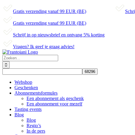
Gratis verzending vanaf 99 EUR (BE)
Schri
Gratis verzending vanaf 99 EUR (BE)
Schrijf in op nieuwsbrief en ontvang 5% korting
Vragen? Ik geef je graag advies!
Skip
to
Zoeken
content
naar:
Webshop
Geschenken
Abonnementsformules
Een abonnement als geschenk
Een abonnement voor mezelf
Tasting events
Blog
Blog
Regio’s
In de pers