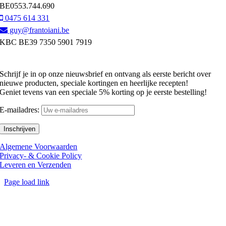
BE0553.744.690
0475 614 331
guy@frantoiani.be
KBC BE39 7350 5901 7919
NIEUWSBRIEF
Schrijf je in op onze nieuwsbrief en ontvang als eerste bericht over
nieuwe producten, speciale kortingen en heerlijke recepten!
Geniet tevens van een speciale 5% korting op je eerste bestelling!
E-mailadres:
Algemene Voorwaarden
Privacy- & Cookie Policy
Leveren en Verzenden
Page load link
Go
to
Top