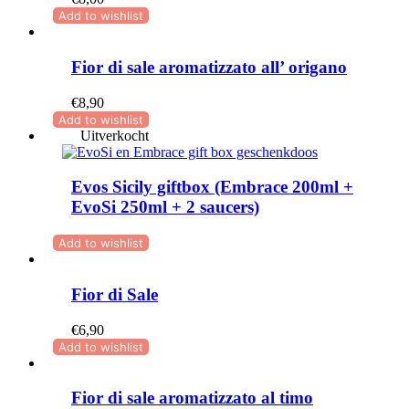
Add to wishlist
Fior di sale aromatizzato all’ origano
€
8,90
Add to wishlist
Uitverkocht
Evos Sicily giftbox (Embrace 200ml +
EvoSi 250ml + 2 saucers)
Add to wishlist
Fior di Sale
€
6,90
Add to wishlist
Fior di sale aromatizzato al timo