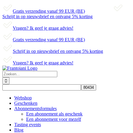
Gratis verzending vanaf 99 EUR (BE)
Schrijf in op nieuwsbrief en ontvang 5% korting
Vragen? Ik geef je graag advies!
Gratis verzending vanaf 99 EUR (BE)
Schrijf in op nieuwsbrief en ontvang 5% korting
Vragen? Ik geef je graag advies!
Skip
to
Zoeken
content
naar:
Webshop
Geschenken
Abonnementsformules
Een abonnement als geschenk
Een abonnement voor mezelf
Tasting events
Blog