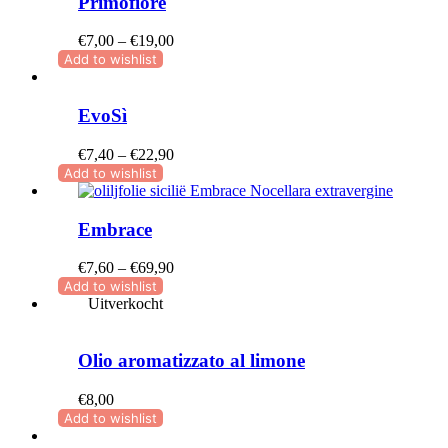
Primofiore
Prijsklasse:
€
7,00
–
€
19,00
€7,00
Add to wishlist
tot
€19,00
EvoSì
Prijsklasse:
€
7,40
–
€
22,90
€7,40
Add to wishlist
tot
€22,90
Embrace
Prijsklasse:
€
7,60
–
€
69,90
€7,60
Add to wishlist
tot
Uitverkocht
€69,90
Olio aromatizzato al limone
€
8,00
Add to wishlist