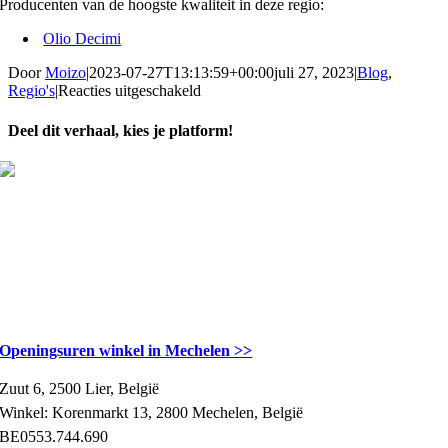
Producenten van de hoogste kwaliteit in deze regio:
Olio Decimi
Door
Moizo
|
2023-07-27T13:13:59+00:00
juli 27, 2023
|
Blog
,
voor
Regio's
|
Reacties uitgeschakeld
Umbria
Deel dit verhaal, kies je platform!
Facebook
X
Reddit
LinkedIn
WhatsApp
Telegram
Tumblr
Pinterest
Vk
Xing
E-
mail
CONTACTGEGEVENS
Openingsuren winkel in Mechelen >>
Zuut 6, 2500 Lier, België
Winkel: Korenmarkt 13, 2800 Mechelen, België
BE0553.744.690