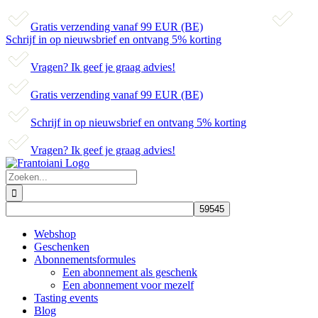
Gratis verzending vanaf 99 EUR (BE)
Schrijf in op nieuwsbrief en ontvang 5% korting
Vragen? Ik geef je graag advies!
Gratis verzending vanaf 99 EUR (BE)
Schrijf in op nieuwsbrief en ontvang 5% korting
Vragen? Ik geef je graag advies!
Skip
to
Zoeken
content
naar:
Webshop
Geschenken
Abonnementsformules
Een abonnement als geschenk
Een abonnement voor mezelf
Tasting events
Blog